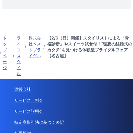
ト
ラ
株式会
【2/6（日）開催】スタイリストによる「骨
ッ
イ
社ベス
格診断」やスイーツ試食付！“理想の結婚式の
/
/
プ
フ
トブラ
カタチ”を見つける体験型ブライダルフェア
ペ
/
ス
イダル
【名古屋】
ー
タ
ジ
イ
ル
運営会社
サービス・料金
サービス説明会
特定商取引法に基づく表記