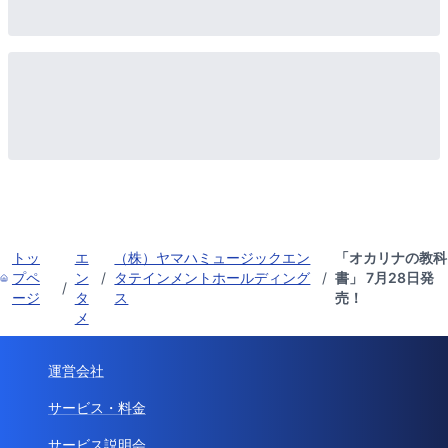
トッ
エ
（株）ヤマハミュージックエン
「オカリナの教科
プペ
ン
/
タテインメントホールディング
/
書」 7月28日発
/
ージ
タ
ス
売！
メ
運営会社
サービス・料金
サービス説明会