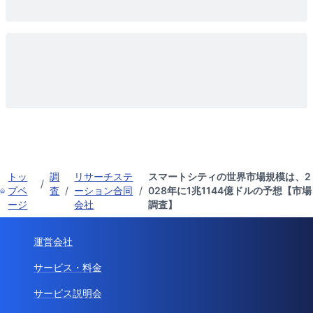
トッ
調
リサーチステ
スマートシティの世界市場規模は、2
/
プペ
査
/
ーション合同
/
028年に1兆1144億ドルの予想【市場
ージ
会社
調査】
運営会社
サービス・料金
サービス説明会