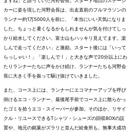
ますね」と語っていた河野会長。スタート地点のステージ
カーに姿を現した河野会長は、出走直前のフルマラソンの
ランナー約1万5000人を前に、「本当にいい天気になりま
した。ちょっと暑くなるかもしれませんが気を付けてしっ
かり給水してください。富士山もハッキリ見えてます。楽
しんで走ってください」と激励。スタート後には「いって
らっしゃい！」「楽しんで！」と大きな声で20分以上にわ
たりランナーたちに声をかけ続け、ランナーたちも河野会
長に大きく手を振って駆け抜けていきました。
また、コース上には、ランナーにエコマナーアップを呼び
掛けるエコ・ランナー、最後尾手前でコース上に散らかっ
たゴミを拾うエコ・スイーパーが参加。そのほか、リサイ
クル・リユースできるTシャツ・シューズの回収BOXの設
置や、地元の銘菓がズラリと並んだ給食所も。無事大成功