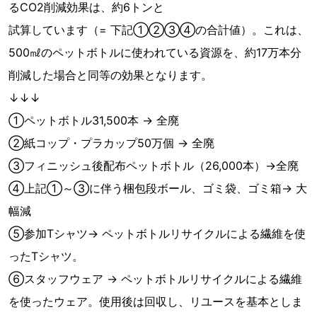
るCO2削減効果は、約6トンと
試算しています（= 下記①②③④の合計値）。これは、
500㎖のペットボトルに使われている資源を、約17万本分
削減した場合と同等の効果となります。
↓↓↓
①ペットボトル31,500本 → 全廃
②紙コップ・プラカップ50万個 → 全廃
③フィニッシュ後配布ペットボトル（26,000本）→全廃
④上記①～③に伴う梱包段ボール、ゴミ袋、ゴミ箱→ 大
幅減
⑤参加Tシャツ→ ペットボトルリサイクルによる繊維を使
ったTシャツ。
⑥スタッフウェア → ペットボトルリサイクルによる繊維
を使ったウェア。使用後は回収し、リユースを基本としま