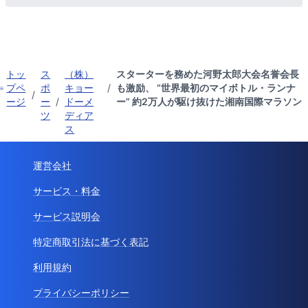
トッ
ス
（株）
スターターを務めた河野太郎大会名誉会長
プペ
ポ
キョー
/
も激励、 “世界最初のマイボトル・ランナ
/
ージ
ー
/
ドーメ
ー” 約2万人が駆け抜けた湘南国際マラソン
ツ
ディア
ス
運営会社
サービス・料金
サービス説明会
特定商取引法に基づく表記
利用規約
プライバシーポリシー