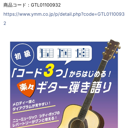
商品コード：GTL01100932
https://www.ymm.co.jp/p/detail.php?code=GTL0110093
2