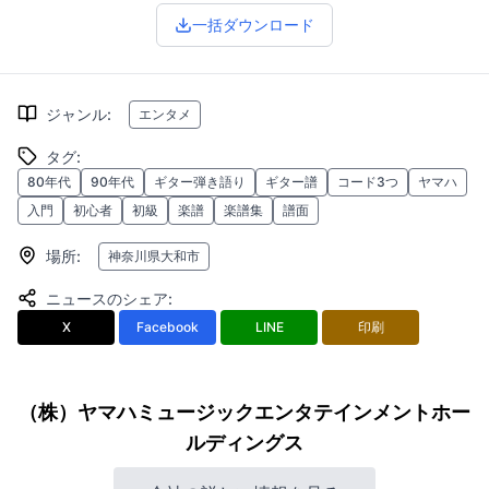
一括ダウンロード
ジャンル
:
エンタメ
タグ
:
80年代
90年代
ギター弾き語り
ギター譜
コード3つ
ヤマハ
入門
初心者
初級
楽譜
楽譜集
譜面
場所
:
神奈川県大和市
ニュースのシェア
:
X
Facebook
LINE
印刷
（株）ヤマハミュージックエンタテインメントホー
ルディングス