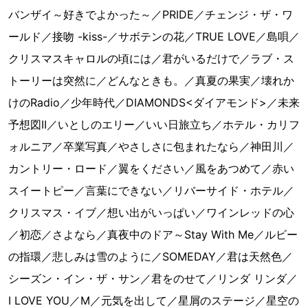
バンザイ～好きでよかった～／PRIDE／チェンジ・ザ・ワ
ールド／接吻 -kiss-／サボテンの花／TRUE LOVE／島唄／
クリスマスキャロルの頃には／君がいるだけで／ラブ・ス
トーリーは突然に／どんなときも。／真夏の果実／壊れか
けのRadio／少年時代／DIAMONDS<ダイアモンド>／未来
予想図II／いとしのエリー／いい日旅立ち／ホテル・カリフ
ォルニア／卒業写真／やさしさに包まれたなら／神田川／
カントリー・ロード／翼をください／風をあつめて／赤い
スイートピー／言葉にできない／リバーサイド・ホテル／
クリスマス・イブ／想い出がいっぱい／ワインレッドの心
／初恋／さよなら／真夜中のドア～Stay With Me／ルビー
の指環／悲しみは雪のように／SOMEDAY／君は天然色／
シーズン・イン・ザ・サン／君をのせて／リンダ リンダ／
I LOVE YOU／M／元気を出して／星屑のステージ／星空の