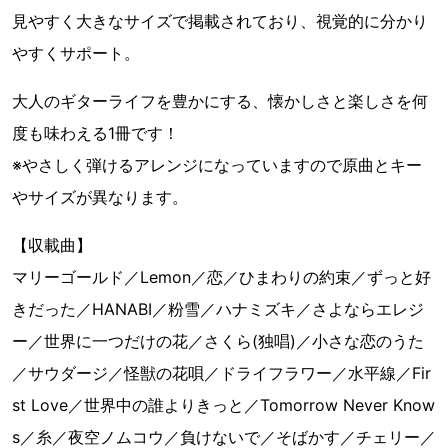
見やすく大きなサイズで掲載されており、視覚的に分かり
やすくサポート。
大人のギターライフを豊かにする、懐かしさと楽しさを何
度も味わえる1冊です！
※やさしく弾けるアレンジになっていますので原曲とキー
やサイズが異なります。
【収載曲】
マリーゴールド／Lemon／恋／ひまわりの約束／ずっと好
きだった／HANABI／粉雪／ハナミズキ／さよならエレジ
ー／世界に一つだけの花／さくら(独唱)／小さな恋のうた
／サウダージ／怪獣の花唄／ドライフラワー／水平線／Fir
st Love／世界中の誰よりきっと／Tomorrow Never Know
s／糸／夜空ノムコウ／負けないで／そばかす／チェリー／