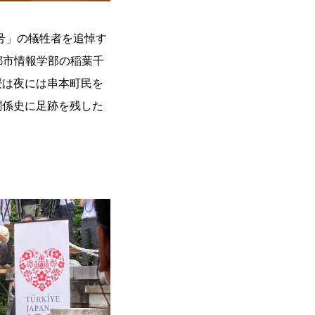
号」の犠牲者を追悼す
都市情報学部の稲葉千
授は夜には串本町民を
関係史に足跡を残した