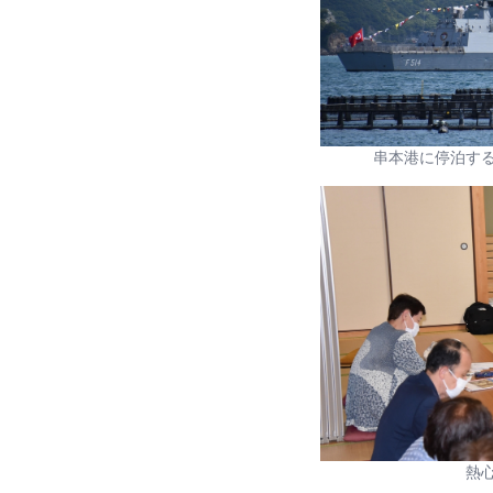
串本港に停泊す
熱