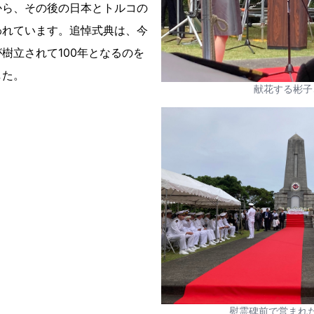
から、その後の日本とトルコの
われています。追悼式典は、今
樹立されて100年となるのを
した。
献花する彬子
慰霊碑前で営まれ