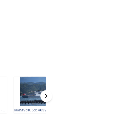
IMG_1972-thumb-4032x3024-59541.jpg
66d5f9b105dc463944d2383fc4f82789-thumb-3936x2624-59542.jpg
40cadce48df3500d6ad0179f393d538a-thumb-3936x2624-595