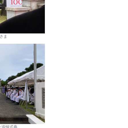
さま
た追悼式典