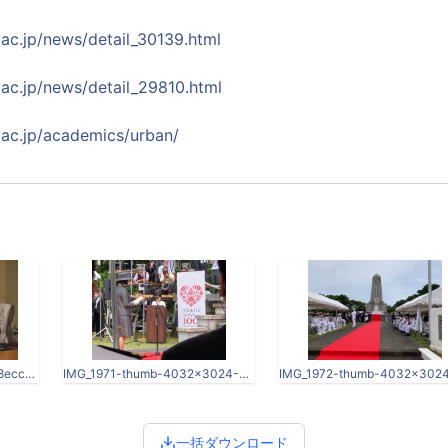
.ac.jp/news/detail_30139.html
.ac.jp/news/detail_29810.html
.ac.jp/academics/urban/
c26830adf01d215f9b0d6e8ecc440d0a-thumb-3936x2624-59539.jpg
IMG_1971-thumb-4032x3024-59540.jpg
一括ダウンロード