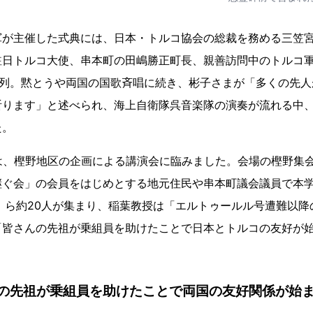
軍が主催した式典には、日本・トルコ協会の総裁を務める三笠
駐日トルコ大使、串本町の田嶋勝正町長、親善訪問中のトルコ
参列。黙とうや両国の国歌斉唱に続き、彬子さまが「多くの先
祈ります」と述べられ、海上自衛隊呉音楽隊の演奏が流れる中
た。
は、樫野地区の企画による講演会に臨みました。会場の樫野集
継ぐ会」の会員をはじめとする地元住民や串本町議会議員で本
卒）ら約20人が集まり、稲葉教授は「エルトゥールル号遭難以
「皆さんの先祖が乗組員を助けたことで日本とトルコの友好が
の先祖が乗組員を助けたことで両国の友好関係が始