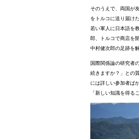
そのうえで、両国が
をトルコに送り届け
若い軍人に日本語を
郎、トルコで商店を
中村健次郎の足跡を
国際関係論の研究者
続きますか？」との
には詳しい参加者ば
「新しい知識を得る