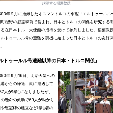
講演する稲葉教授
890年９月に遭難したオスマントルコの軍艦「エルトゥールル
同町樫野の慰霊碑前で営まれ、日本とトルコの関係を研究する
する在日本トルコ大使館の招待を受けて参列しました。稲葉教
エルトゥールル号の遭難を契機に始まった日本とトルコの友好
た。
ルトゥールル号遭難以降の日本・トルコ関係」
890年９月16日、明治天皇への
浜港からの帰途、嵐に遭遇して
87人が犠牲になりましたが、
の懸命の救助で69人が助かり
国や慰霊碑の建立など犠牲者の