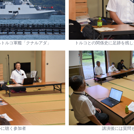
るトルコ軍艦「クナルアダ」
トルコとの関係史に足跡を残し
心に聴く参加者
講演後には質問