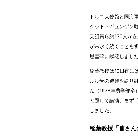
トルコ大使館と同海
クット・ギュンゲン
乗組員ら約130人が
が末永く続くことを
慰霊碑に献花しまし
稲葉教授は10日夜に
ルル号の遭難を語り
ん（1978年農学部
と題して講演。まず
しました。
稲葉教授「皆さん