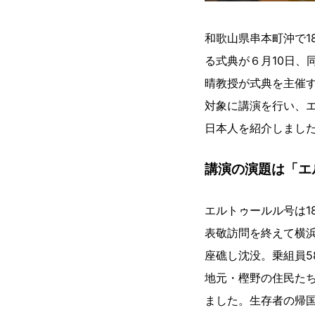
和歌山県串本町沖で1
る式典が６月10日、
晴教授が式典を主催
対象に講演を行い、
日本人を紹介しまし
講演の演題は「エ
エルトゥールル号は1
表敬訪問を終えて横
座礁し沈没。乗組員5
地元・樫野の住民たち
ました。生存者の帰