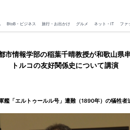
ム
BtoB・ビジネス
旅行・お出かけ
グルメ
ネット・IT
ファ
都市情報学部の稲葉千晴教授が和歌山県
トルコの友好関係史について講演
軍艦「エルトゥールル号」遭難（1890年）の犠牲者