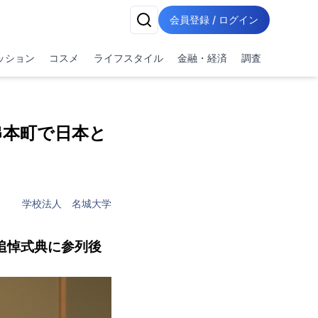
会員登録 / ログイン
ッション
コスメ
ライフスタイル
金融・経済
調査
串本町で日本と
学校法人 名城大学
追悼式典に参列後