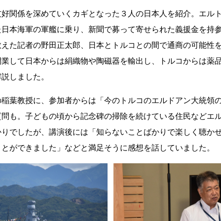
友好関係を深めていくカギとなった３人の日本人を紹介。エル
た日本海軍の軍艦に乗り、新聞で募って寄せられた義援金を持
教えた記者の野田正太郎、日本とトルコとの間で通商の可能性
開業して日本からは絹織物や陶磁器を輸出し、トルコからは薬
解説しました。
の稲葉教授に、参加者からは「今のトルコのエルドアン大統領
質問も。子どもの頃から記念碑の掃除を続けている住民などエ
かりでしたが、講演後には「知らないことばかりで楽しく聴か
ことができました」などと満足そうに感想を話していました。