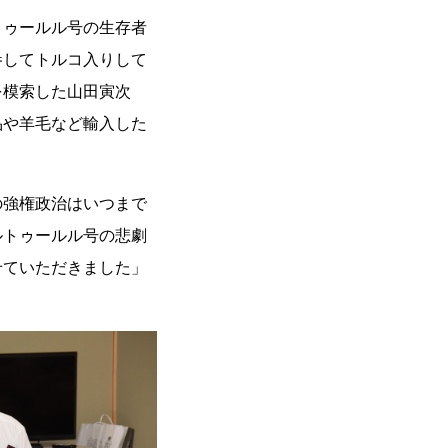
トゥールル号の生存者
参してトルコ入りして
を模索した山田寅次
品や羊毛など輸入した
の強権政治はいつまで
ルトゥールル号の悲劇
せていただきました」