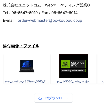
株式会社ユニットコム Webマーケティング営業G
Tel : 06-6647-6019 / Fax : 06-6647-6014
E-mail :
order-webmaster@pc-koubou.co.jp
添付画像・ファイル
level_solution_v355snn_5060_215-796958_w11_1000.png
pc_rtx5050_note_img.jpg
pc_r
一括ダウンロード