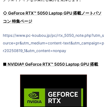
◇ GeForce RTX™ 5050 Laptop GPU 搭載ノートパソ
コン 特集ページ
https://www.pc-koubou.jp/pc/rtx_5050_note.php?utm_s
ource=pr&utm_medium=content-text&utm_campaign=p
r20250819_1&utm_content=nonpay
■ NVIDIA® GeForce RTX™ 5050 Laptop GPU 搭載