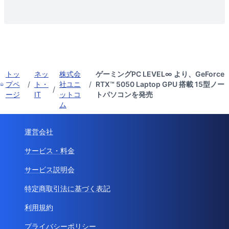
トッ
ネッ
株式会
ゲーミングPC LEVEL∞ より、GeForce
プペ
/
ト・
社ユニ
/
RTX™ 5050 Laptop GPU 搭載 15型ノー
/
ージ
IT
ットコ
トパソコンを発売
ム
運営会社
サービス・料金
サービス説明会
特定商取引法に基づく表記
利用規約
プライバシーポリシー