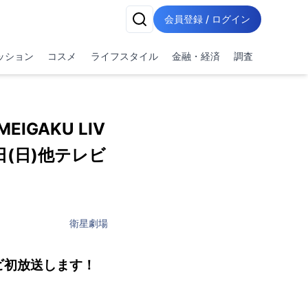
会員登録 / ログイン
ッション
コスメ
ライフスタイル
金融・経済
調査
IGAKU LIV
3日(日)他テレビ
衛星劇場
レビ初放送します！