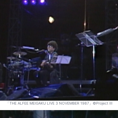
「THE ALFEE MEIGAKU LIVE 3 NOVEMBER 1987」©Project III