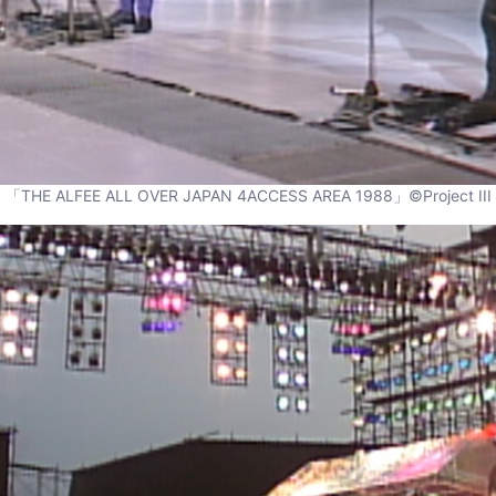
「THE ALFEE ALL OVER JAPAN 4ACCESS AREA 1988」©Project III