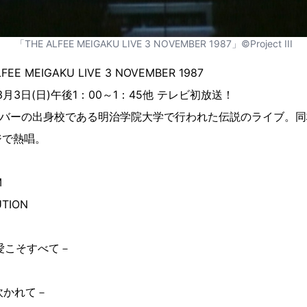
「THE ALFEE MEIGAKU LIVE 3 NOVEMBER 1987」©Project III
LFEE MEIGAKU LIVE 3 NOVEMBER 1987
月3日(日)午後1：00～1：45他 テレビ初放送！
にメンバーの出身校である明治学院大学で行われた伝説のライブ。
ジで熱唱。
M
UTION
y －愛こそすべて－
に吹かれて－