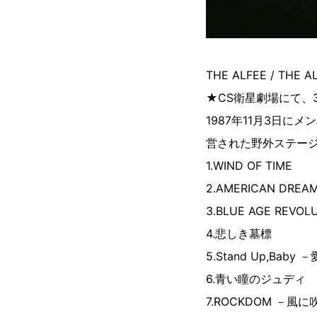
THE ALFEE / THE A
★CS衛星劇場にて、3
1987年11月3日
営された野外ステー
1.WIND OF TIME
2.AMERICAN DREA
3.BLUE AGE REVOL
4.悲しき墓標
5.Stand Up,Bab
6.青い瞳のジュディ
7.ROCKDOM －風