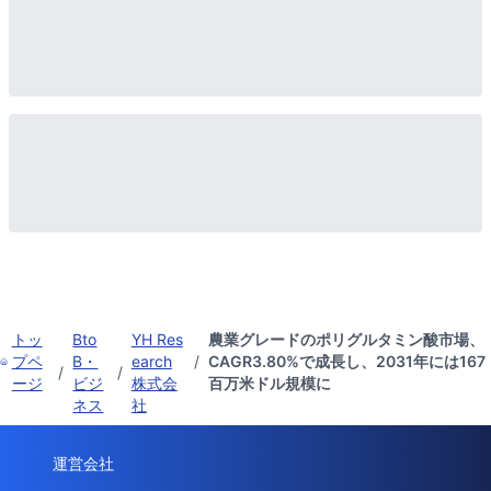
トッ
Bto
YH Res
農業グレードのポリグルタミン酸市場、
プペ
B・
earch
/
CAGR3.80%で成長し、2031年には167
/
/
ージ
ビジ
株式会
百万米ドル規模に
ネス
社
運営会社