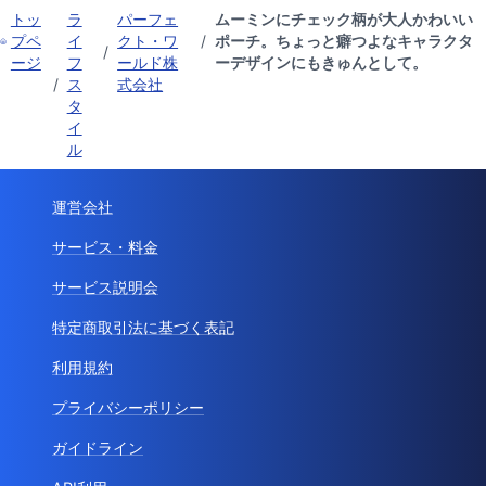
トッ
ラ
パーフェ
ムーミンにチェック柄が大人かわいい
プペ
イ
クト・ワ
/
ポーチ。ちょっと癖つよなキャラクタ
/
ージ
フ
ールド株
ーデザインにもきゅんとして。
/
ス
式会社
タ
イ
ル
運営会社
サービス・料金
サービス説明会
特定商取引法に基づく表記
利用規約
プライバシーポリシー
ガイドライン