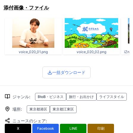
添付画像・ファイル
voice_020_01.png
voice_020_02.png
iZnL
一括ダウンロード
ジャンル
:
BtoB・ビジネス
旅行・お出かけ
ライフスタイル
場所
:
東京都港区
東京都江東区
ニュースのシェア
:
X
Facebook
LINE
印刷