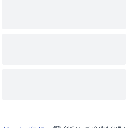
トッ
フ
パーフェ
最強プチギフト。デスクで映えてバラマ