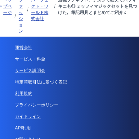
プペ
ァ
クト・ワ
/
キにも◎ ミッフィマジックセットを見つ
/
ージ
ッ
ールド株
けた。筆記用具とまとめてご紹介♫
/
シ
式会社
ョ
ン
運営会社
サービス・料金
サービス説明会
特定商取引法に基づく表記
利用規約
プライバシーポリシー
ガイドライン
API利用