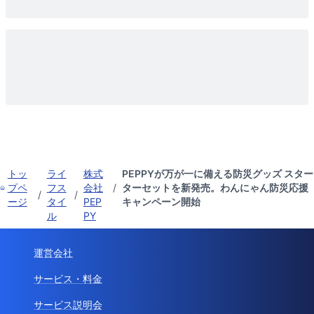
トッ
ライ
株式
PEPPYが万が一に備える防災グッズ スター
プペ
フス
会社
/
ターセットを新発売。わんにゃん防災応援
/
/
ージ
タイ
PEP
キャンペーン開始
ル
PY
運営会社
サービス・料金
サービス説明会