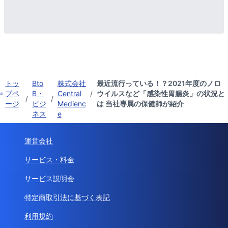
トッ
Bto
株式会社
最近流行っている！？2021年度のノロ
プペ
B・
Central
/
ウイルスなど「感染性胃腸炎」の状況と
/
/
ージ
ビジ
Medienc
は 当社専属の保健師が紹介
ネス
e
運営会社
サービス・料金
サービス説明会
特定商取引法に基づく表記
利用規約