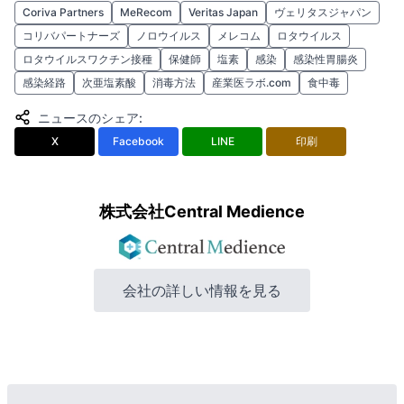
Coriva Partners
MeRecom
Veritas Japan
ヴェリタスジャパン
コリバパートナーズ
ノロウイルス
メレコム
ロタウイルス
ロタウイルスワクチン接種
保健師
塩素
感染
感染性胃腸炎
感染経路
次亜塩素酸
消毒方法
産業医ラボ.com
食中毒
ニュースのシェア
:
X
Facebook
LINE
印刷
株式会社Central Medience
会社の詳しい情報を見る