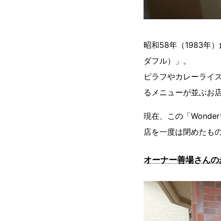
昭和58年（1983年
ダフル）」。
ピラフやカレーライ
るメニューが並ぶお
現在、この「Wond
店を一度は閉めたも
オーナー善場さんの