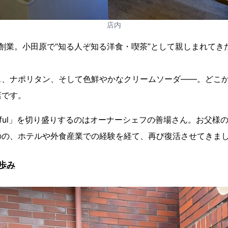
店内
）創業。小田原で“知る人ぞ知る洋食・喫茶”として親しまれてきた「W
ス、ナポリタン、そして色鮮やかなクリームソーダ――。どこ
店です。
erful」を切り盛りするのはオーナーシェフの善場さん。お父様
のの、ホテルや外食産業での経験を経て、再び復活させてきま
歩み