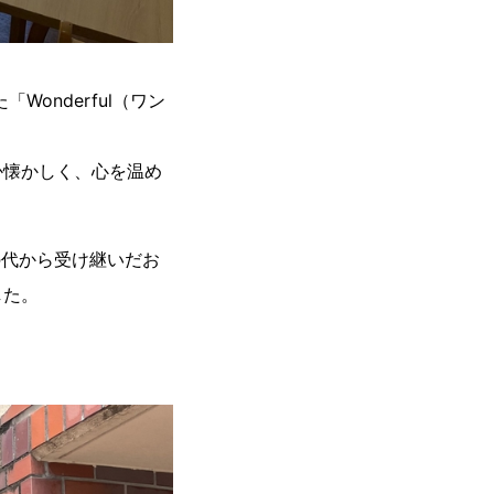
onderful（ワン
か懐かしく、心を温め
の代から受け継いだお
した。