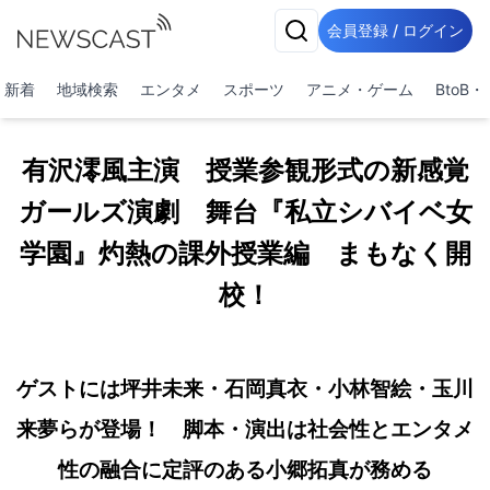
会員登録 / ログイン
新着
地域検索
エンタメ
スポーツ
アニメ・ゲーム
BtoB
有沢澪風主演 授業参観形式の新感覚
ガールズ演劇 舞台『私立シバイベ女
学園』灼熱の課外授業編 まもなく開
校！
ゲストには坪井未来・石岡真衣・小林智絵・玉川
来夢らが登場！ 脚本・演出は社会性とエンタメ
性の融合に定評のある小郷拓真が務める