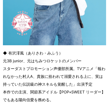
◆ 有沢澪風（ありさわ・みふう）
元3B junior、元はちみつロケットのメンバー
スターダストプロモーション声優部所属。TVアニメ「報わ
れなかった村人A、貴族に拾われて溺愛される上に、実は
持っていた伝説級の神スキルも覚醒した」出演予定
本作での主演、関節系アイドル【POP⭐︎SWEET リーダー】
でもある陽向信愛を務める。