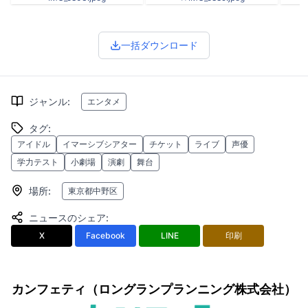
一括ダウンロード
ジャンル
:
エンタメ
タグ
:
アイドル
イマーシブシアター
チケット
ライブ
声優
学力テスト
小劇場
演劇
舞台
場所
:
東京都中野区
ニュースのシェア
:
X
Facebook
LINE
印刷
カンフェティ（ロングランプランニング株式会社）