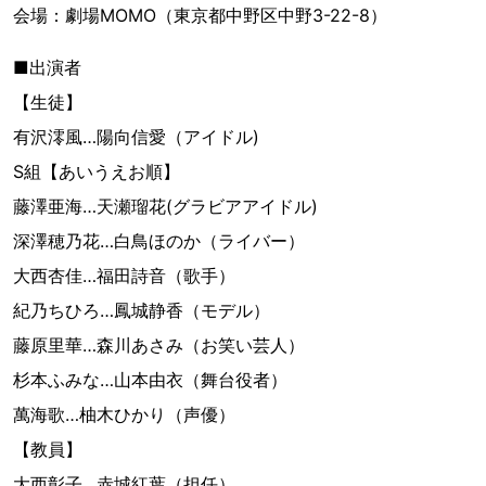
会場：劇場MOMO（東京都中野区中野3-22-8）
■出演者
【生徒】
有沢澪風…陽向信愛（アイドル)
S組【あいうえお順】
藤澤亜海…天瀬瑠花(グラビアアイドル)
深澤穂乃花…白鳥ほのか（ライバー）
大西杏佳…福田詩音（歌手）
紀乃ちひろ…鳳城静香（モデル）
藤原里華…森川あさみ（お笑い芸人）
杉本ふみな…山本由衣（舞台役者）
萬海歌…柚木ひかり（声優）
【教員】
大西彰子…赤城紅葉（担任）