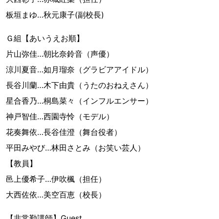
板垣まゆ…秋元康子(副校長)
Ｇ組【あいうえお順】
片山弥佳…朝比奈鈴音（声優）
涼川夏音…如月瑠奈（グラビアアイドル）
長谷川蘭…木下由貴（うたのおねえさん）
星合香乃…桐島菜々（インフルエンサー）
神戸智佳…西園寺怜（モデル）
花奏舞依…長谷佳澄（舞台役者）
平田みやび…林田さとみ（お笑い芸人）
【教員】
邑上優希子…伊吹楓（担任）
大西佐依…美空百恵（校長）
【非常勤講師】Guest