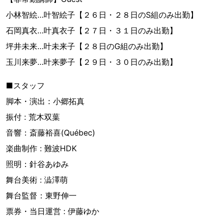
小林智絵…叶智絵子【２６日・２８日のS組のみ出勤】
石岡真衣…叶真衣子【２７日・３１日のみ出勤】
坪井未来…叶未来子【２８日のG組のみ出勤】
玉川来夢…叶来夢子【２９日・３０日のみ出勤】
■スタッフ
脚本・演出：小郷拓真
振付 : 荒木双葉
音響：斎藤裕喜(Québec)
楽曲制作 : 難波HDK
照明：針谷あゆみ
舞台美術 : 澁澤萌
舞台監督：東野伸一
票券・当日運営 : 伊藤ゆか