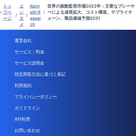
トッ
エ
Kenn
世界の振動監視市場2022年：主要なプレーヤ
プペ
ン
eth R
/
ーによる成長拡大、コスト構造、サプライチ
/
/
ージ
タ
esear
ェーン、製品価値予測2031
メ
ch
運営会社
サービス・料金
サービス説明会
特定商取引法に基づく表記
利用規約
プライバシーポリシー
ガイドライン
API利用
お問い合わせ