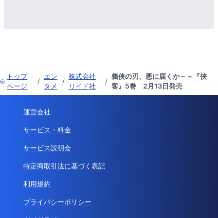
トップ
エン
株式会社
義侠の刃、悪に届くか－－『侠
/
/
/
ページ
タメ
リイド社
客』5巻 2月13日発売
運営会社
サービス・料金
サービス説明会
特定商取引法に基づく表記
利用規約
プライバシーポリシー