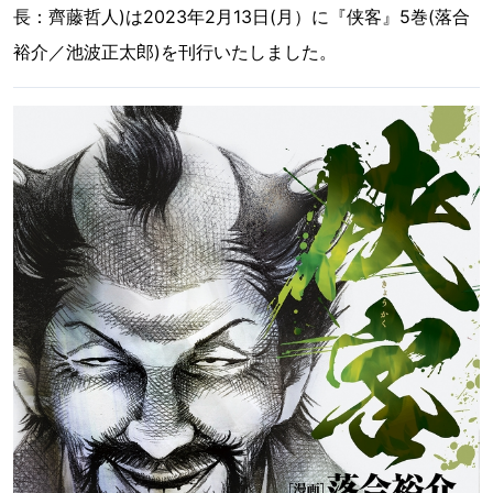
長：齊藤哲人)は2023年2月13日(月）に『侠客』5巻(落合
裕介／池波正太郎)を刊行いたしました。