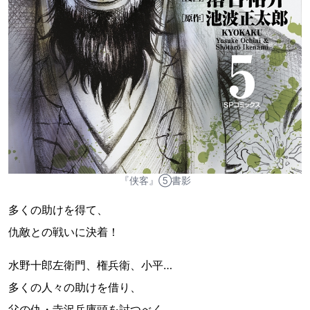
『侠客』⑤書影
多くの助けを得て、
仇敵との戦いに決着！
水野十郎左衛門、権兵衛、小平…
多くの人々の助けを借り、
父の仇・寺沢兵庫頭を討つべく