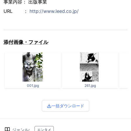
事業内容： 出版事業
URL ：
http://www.leed.co.jp/
添付画像・ファイル
001.jpg
261.jpg
一括ダウンロード
ジャンル
:
エンタメ