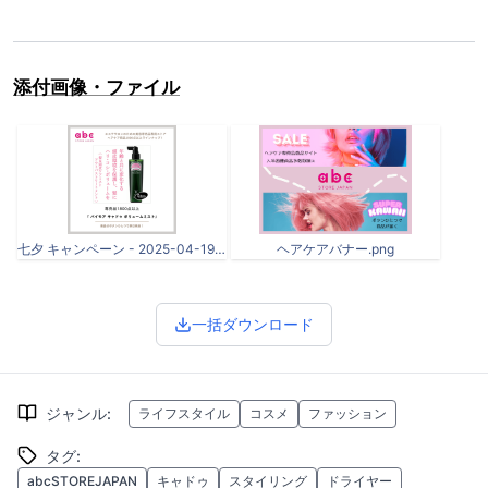
添付画像・ファイル
七夕 キャンペーン - 2025-04-19T124631.922.png
ヘアケアバナー.png
一括ダウンロード
ジャンル
:
ライフスタイル
コスメ
ファッション
タグ
:
abcSTOREJAPAN
キャドゥ
スタイリング
ドライヤー