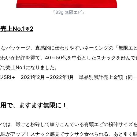
『83g 無限エビ』
上No.1※2
なパッケージ、直感的に伝わりやすいネーミングの『無限エビ
わいが好評を得て、40～50代を中心としたスナックを好んで
で売上No.1になりました。
ジSRI＋ 2021年2月～2022年1月 単品別累計売上金額（
使用で、ますます無限に！
では、殻ごと粉砕して練りこんでいる有頭エビの粉砕サイズを
風味がアップ！スナック感覚でサクサク食べられる、あと引く