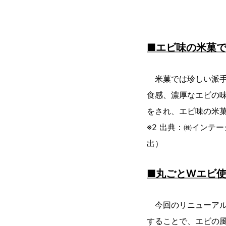
■エビ味の米菓で売
米菓では珍しい派手
食感、濃厚なエビの味
をされ、エビ味の米菓
※2 出典：㈱インテー
出）
■丸ごとWエビ
今回のリニューアル
することで、エビの