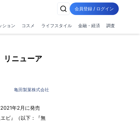
会員登録 / ログイン
ッション
コスメ
ライフスタイル
金融・経済
調査
』リニューア
亀田製菓株式会社
021年2月に発売
無限エビ』（以下：『無