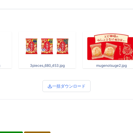
g
3pieces_680_453.jpg
mugenotsuge2.jpg
一括ダウンロード