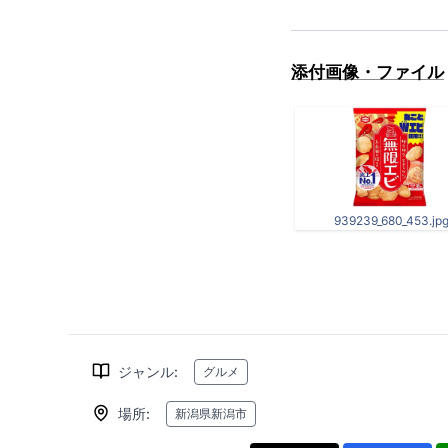
添付画像・ファイル
939239_680_453.jp
ジャンル
:
グルメ
場所
:
新潟県新潟市