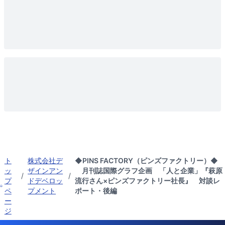
ト
株式会社デ
◆PINS FACTORY（ピンズファクトリー）◆
ッ
ザインアン
月刊誌国際グラフ企画 「人と企業」『萩原
/
/
プ
ドデベロッ
流行さん×ピンズファクトリー社長』 対談レ
ペ
プメント
ポート・後編
ー
ジ