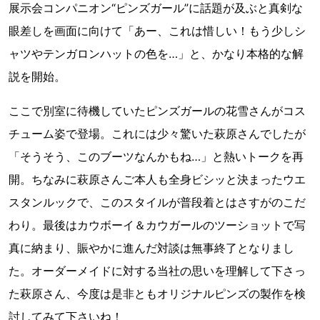
展示会コンパニオン“ピンズガール”に話題が及ぶと真剣な
眼差しを画面に向けて「あー、これは惜しい！もう少しシ
ャツやテンガロンハットの色を…」と、かなり本格的な解
説を開始。
ここで別室に待機していたピンズガールの花雪さんがコス
チューム姿で登場。これには少々驚いた萩原さんでしたが
「そうそう、このブーツなんかもね…」と熱いトークを再
開。ちなみに萩原さんご本人も全身ビシッと決まったウエ
スタンルックで、このスタイルが普段着とはさすがのこだ
わり。最後はカウボーイ＆カウガールのツーショットで写
真に納まり、賑やかに進んだ対談は無事終了となりまし
た。オーダーメイドに対する当社の思いを理解して下さっ
た萩原さん、今度は是非ともオリジナルピンズの製作を検
討してみて下さいね！