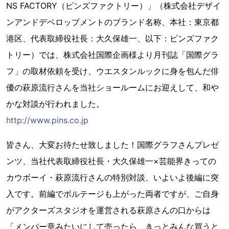
NS FACTORY（ピンズファクトリー）」（株式会社デザイ
ンアンドデベロップメントのブランド名称、本社：東京都
港区、代表取締役社長：大久保雄一、以下：ピンズファク
トリー）では、株式会社国際企画様より月刊誌「国際グラ
フ」の取材依頼を受け、ウエスタンルックに身を包んだ俳
優の萩原流行さんを当社ショールームにお迎えして、和や
かな対談が行われました。
http://www.pins.co.jp
皆さん、大変お待たせ致しました！国際グラフさんプレゼ
ンツ、当社代表取締役社長・大久保雄一×芸能界きっての
カウボーイ・萩原流行さんの特別対談、いよいよ後編に突
入です。前編でボルテージも上がった両者ですが、ご自身
がアクターズスタジオを運営される萩原さんの口からは
「メンバー章みたいにして売ったら、きっとみんな買うと