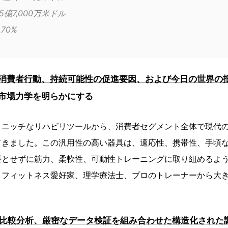
測年2030	25億7,000万米ドル
R（%）	8.70%
消費者行動、持続可能性の促進要因、および今日の世界の
市場力学を明らかにする
、ニッチなリハビリツールから、消費者セグメント全体で現代
てきました。この汎用性の高い器具は、適応性、携帯性、手頃
要とせずに筋力、柔軟性、可動性トレーニングに取り組めるよ
、フィットネス愛好家、理学療法士、プロのトレーナーから大
、比較分析、厳密なデータ検証を組み合わせた構造化された