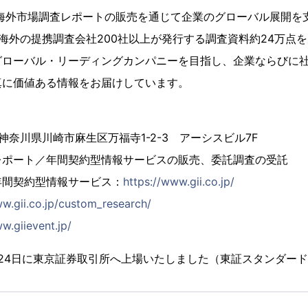
、海外市場調査レポートの販売を通じて企業のグローバル展開を
海外の提携調査会社200社以上が発行する調査資料約24万点
グローバル・リーディングカンパニーを目指し、企業ならびに
真に価値ある情報をお届けしています。
4 神奈川県川崎市麻生区万福寺1-2-3 アーシスビル7F
レポート／年間契約型情報サービスの販売、委託調査の受託
年間契約型情報サービス：
https://www.gii.co.jp/
ww.gii.co.jp/custom_research/
w.giievent.jp/
2月24日に東京証券取引所へ上場いたしました（東証スタンダード市