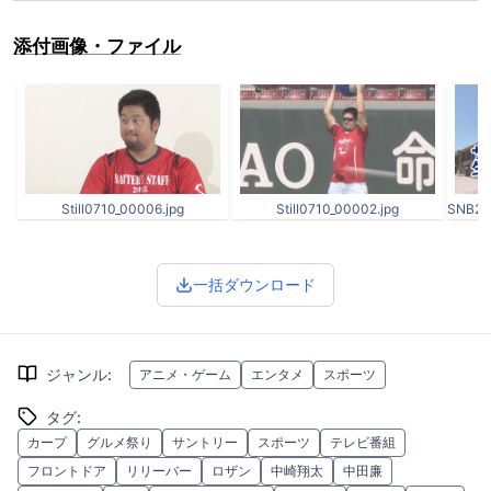
添付画像・ファイル
Still0710_00006.jpg
Still0710_00002.jpg
一括ダウンロード
ジャンル
:
アニメ・ゲーム
エンタメ
スポーツ
タグ
:
カープ
グルメ祭り
サントリー
スポーツ
テレビ番組
フロントドア
リリーバー
ロザン
中崎翔太
中田廉