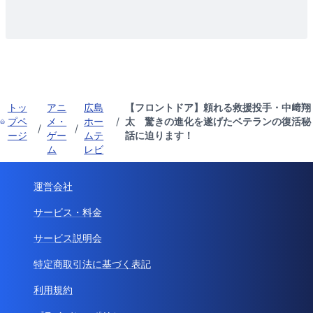
トッ
アニ
広島
【フロントドア】頼れる救援投手・中﨑翔
プペ
メ・
ホー
/
太 驚きの進化を遂げたベテランの復活秘
/
/
ージ
ゲー
ムテ
話に迫ります！
ム
レビ
運営会社
サービス・料金
サービス説明会
特定商取引法に基づく表記
利用規約