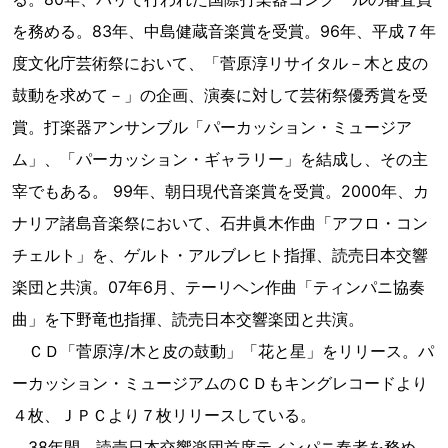
を務める。83年、中島健蔵音楽賞を受賞。96年、平成７年
度文化庁芸術祭において、「菅原淳リサイタル－木と皮の
鼓動を求めて－」の企画、演奏に対して芸術祭優秀賞を受
賞。打楽器アンサンブル「パーカッション・ミュージア
ム」、「パーカッション・ギャラリー」を結成し、その主
宰でもある。 99年、朝日現代音楽賞を受賞。2000年、カ
ナリア諸島音楽祭において、石井眞木作曲「アフロ・コン
チェルト」を、ゲルト・アルブレヒト指揮、読売日本交響
楽団と共演。07年6月、テーリヘン作曲「ティンパニ協奏
曲」を下野竜也指揮、読売日本交響楽団と共演。
ＣＤ「菅原淳/木と皮の鼓動」「花と星」をリリース。パ
ーカッション・ミュージアムのＣＤもキングレコードより
４枚、ＪＰＣより７枚リリースしている。
38年間、読売日本交響楽団首席ティンパニ奏者を務め