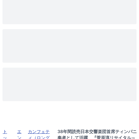
ト
エ
カンフェテ
38年間読売日本交響楽団首席ティンパニ
ッ
ン
ィ（ロング
奏者として活躍 『菅原淳リサイタル～