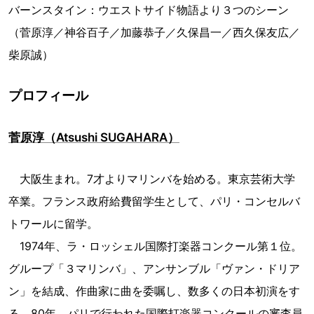
バーンスタイン：ウエストサイド物語より３つのシーン
（菅原淳／神谷百子／加藤恭子／久保昌一／西久保友広／
柴原誠）
プロフィール
菅原淳（Atsushi SUGAHARA）
大阪生まれ。7才よりマリンバを始める。東京芸術大学
卒業。フランス政府給費留学生として、パリ・コンセルバ
トワールに留学。
1974年、ラ・ロッシェル国際打楽器コンクール第１位。
グループ「３マリンバ」、アンサンブル「ヴァン・ドリア
ン」を結成、作曲家に曲を委嘱し、数多くの日本初演をす
る。80年、パリで行われた国際打楽器コンクールの審査員