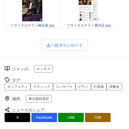
リサイタルチラシ確定版.jpg
リサイタルチラシ裏決定.jpg
一括ダウンロード
ジャンル
:
エンタメ
タグ
:
カンフェティ
クラシック
コンサート
ピアノ
打楽器
演奏会
場所
:
東京都目黒区
ニュースのシェア
:
X
Facebook
LINE
印刷