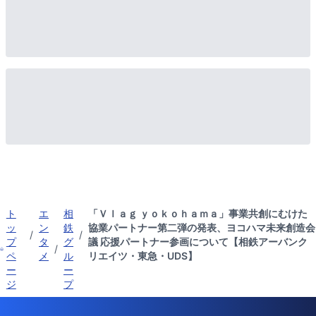
ト
エ
相
「Ｖｌａｇ ｙｏｋｏｈａｍａ」事業共創にむけた
ッ
ン
鉄
協業パートナー第二弾の発表、ヨコハマ未来創造会
/
/
プ
タ
グ
議 応援パートナー参画について【相鉄アーバンク
/
ペ
メ
ル
リエイツ・東急・UDS】
ー
ー
ジ
プ