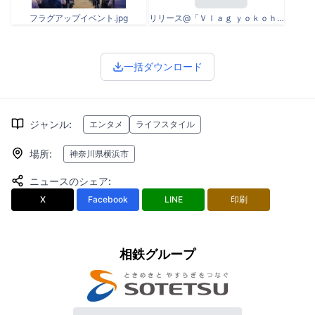
フラグアップイベント.jpg
リリース@「Ｖｌａｇ ｙｏｋｏｈａｍａ」事業共創にむけた協業パートナー第二弾の発表ならびにヨコハマ未来創造会議 応援パートナー参画について.pdf
一括ダウンロード
ジャンル
:
エンタメ
ライフスタイル
場所
:
神奈川県横浜市
ニュースのシェア
:
X
Facebook
LINE
印刷
相鉄グループ