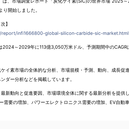
）は、市場調査レポート「炭化ケイ素(SiC)の世界市場 2025～20
日より開始しました。
目次】
p/report/infi1666800-global-silicon-carbide-sic-market.html
は2024～2029年に113億3,050万米ドル、予測期間中のCAGR
化ケイ素市場の全体的な分析、市場規模・予測、動向、成長促進
ベンダー分析などを掲載しています。
、最新動向と促進要因、市場環境全体に関する最新分析を提供
バー需要の増加、パワーエレクトロニクス需要の増加、EV自動
。