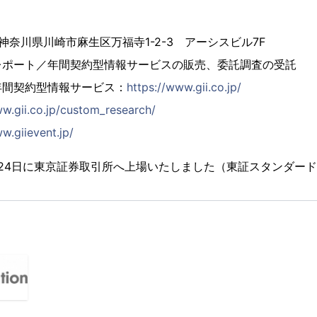
4 神奈川県川崎市麻生区万福寺1-2-3 アーシスビル7F
レポート／年間契約型情報サービスの販売、委託調査の受託
年間契約型情報サービス：
https://www.gii.co.jp/
ww.gii.co.jp/custom_research/
w.giievent.jp/
2月24日に東京証券取引所へ上場いたしました（東証スタンダード市