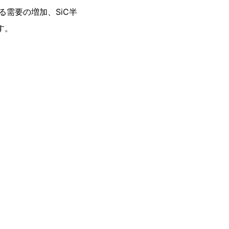
需要の増加、SiC半
す。