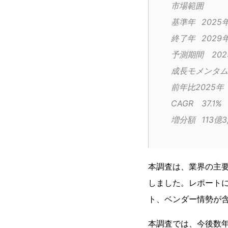
市場範囲
基準年	2025
終了年	2029
予測期間
CAGR	37.1%
増分額	1
本調査は、業界の主
しました。レポート
ト、ベンダー情勢が
本調査では、今後数