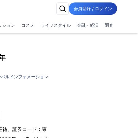
会員登録 / ログイン
ッション
コスメ
ライフスタイル
金融・経済
調査
年
ーバルインフォメーション
荘祐、証券コード：東