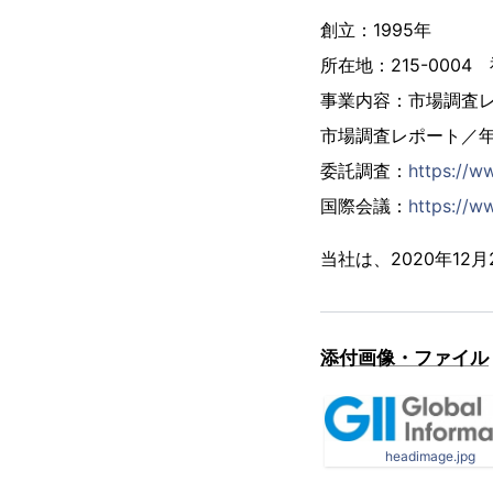
創立：1995年
所在地：215-000
事業内容：市場調査
市場調査レポート／
委託調査：
https://w
国際会議：
https://ww
当社は、2020年1
添付画像・ファイル
headimage.jpg