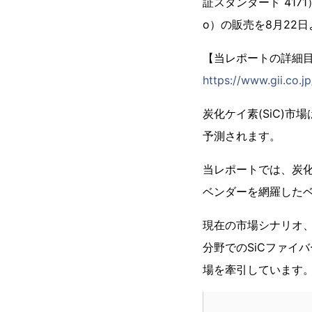
証スタンダード 4171
o）の販売を8月22
【当レポートの詳細
https://www.gii.co.j
炭化ケイ素(SiC)市場
予測されます。
当レポートでは、炭
ベンダーを網羅した
現在の市場シナリオ
分野でのSiCファイ
場を牽引しています