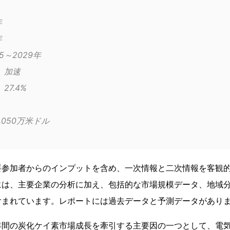
年
年
	2025～2029年
成長モメンタム	加速
前年比2025年	27.4%
13億3,050万米ドル
要参加者からのインプットを含め、一次情報と二次情報を客観
には、主要企業の分析に加え、包括的な市場規模データ、地域
含まれています。レポートには過去データと予測データがあり
年間の炭化ケイ素市場成長を牽引する主要因の一つとして、電