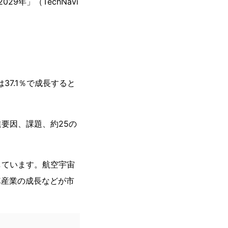
29年」（TechNavi
は37.1％で成長すると
要因、課題、約25の
しています。航空宇宙
車産業の成長などが市