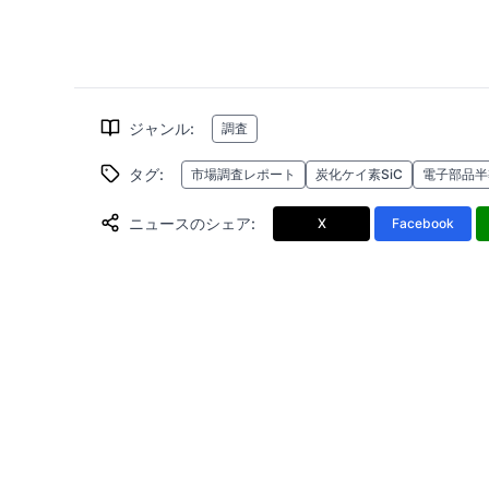
ジャンル
:
調査
タグ
:
市場調査レポート
炭化ケイ素SiC
電子部品半
ニュースのシェア
:
X
Facebook