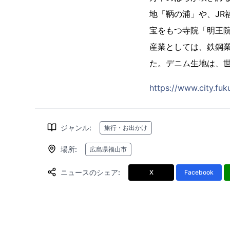
地「鞆の浦」や、JR
宝をもつ寺院「明王
産業としては、鉄鋼
た。デニム生地は、
https://www.city.fuk
ジャンル
:
旅行・お出かけ
場所
:
広島県福山市
ニュースのシェア
:
X
Facebook