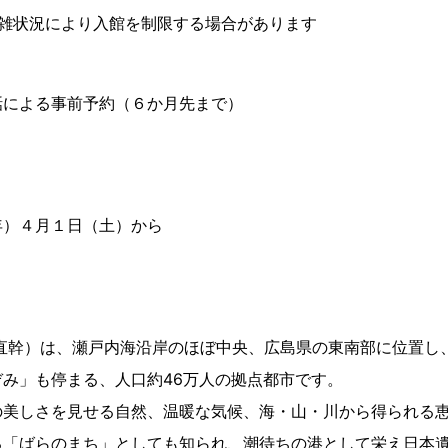
雑状況により入館を制限する場合があります
による事前予約（６か月先まで）
年）４月１日（土）から
 直幹）は、瀬戸内海沿岸のほぼ中央、広島県の東南部に位置し
み」も停まる、人口約46万人の拠点都市です。
美しさを見せる自然、温暖な気候、海・山・川から得られる恵
る「ばらのまち」としても知られ、潮待ちの港として栄え日本