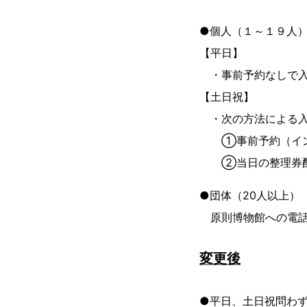
●個人（１～１９人
【平日】
・事前予約なしで入
【土日祝】
・次の方法による
①事前予約（インタ
②当日の整理券
●団体（20人以上）
原則博物館への電話
変更後
●平日、土日祝問わ