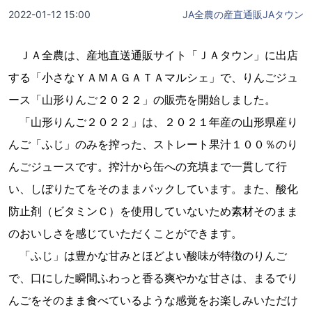
2022-01-12 15:00
JA全農の産直通販JAタウン
ＪＡ全農は、産地直送通販サイト「ＪＡタウン」に出店
する「小さなＹＡＭＡＧＡＴＡマルシェ」で、りんごジュ
ース「山形りんご２０２２」の販売を開始しました。
「山形りんご２０２２」は、２０２１年産の山形県産り
んご「ふじ」のみを搾った、ストレート果汁１００％のり
んごジュースです。搾汁から缶への充填まで一貫して行
い、しぼりたてをそのままパックしています。また、酸化
防止剤（ビタミンＣ）を使用していないため素材そのまま
のおいしさを感じていただくことができます。
「ふじ」は豊かな甘みとほどよい酸味が特徴のりんご
で、口にした瞬間ふわっと香る爽やかな甘さは、まるでり
んごをそのまま食べているような感覚をお楽しみいただけ