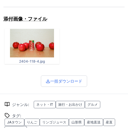
添付画像・ファイル
2404-118-4.jpg
一括ダウンロード
ジャンル
:
ネット・IT
旅行・お出かけ
グルメ
タグ
:
JAタウン
りんご
リンゴジュース
山形県
産地直送
産直