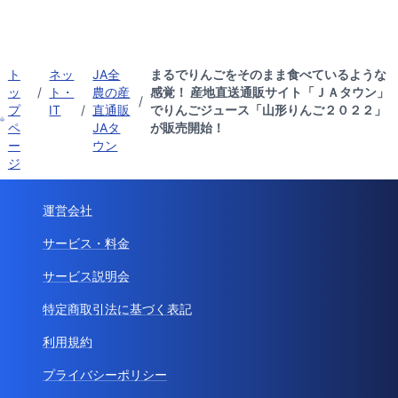
ト
ネッ
JA全
まるでりんごをそのまま食べているような
ッ
/
ト・
農の産
感覚！ 産地直送通販サイト「ＪＡタウン」
/
プ
IT
/
直通販
でりんごジュース「山形りんご２０２２」
ペ
JAタ
が販売開始！
ー
ウン
ジ
運営会社
サービス・料金
サービス説明会
特定商取引法に基づく表記
利用規約
プライバシーポリシー