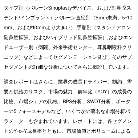
タイプ別（バルーンSinuplastyデバイス、および副鼻腔ス
テント/インプラント）;バルーン直径別（5mm未満、5-10
mm、および10mmより大きい）;手順別（スタンドアロン
副鼻腔拡張、およびハイブリッド副鼻腔拡張）;およびエン
ドユーザー別（病院、外来手術センター、耳鼻咽喉科クリ
ニック）などによってセグメンテーション及び、そのサブ
セグメントの詳細な分析についてさらに概説しています。
調査レポートはさらに、業界の成長ドライバー、制約、需
要と供給のリスク、市場の魅力、前年比（YOY）の成長の
比較、市場シェアの比較、BPS分析、SWOT分析、ポータ
ーの5フォースモデルなど、いくつかの著名な市場分析パ
ラメーターも含まれています。レポートには、各セグメン
トのY-o-Y成長率とともに、市場価値とボリュームによる