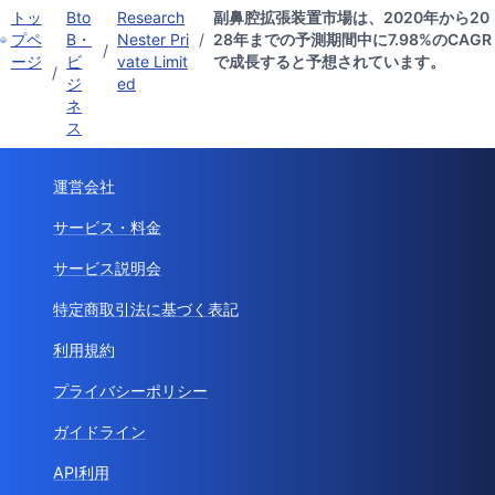
トッ
Bto
Research
副鼻腔拡張装置市場は、2020年から20
プペ
B・
Nester Pri
/
28年までの予測期間中に7.98%のCAGR
/
ージ
ビ
vate Limit
で成長すると予想されています。
/
ジ
ed
ネ
ス
運営会社
サービス・料金
サービス説明会
特定商取引法に基づく表記
利用規約
プライバシーポリシー
ガイドライン
API利用