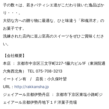
子の数々は、若きパティシエ達がこだわり抜いた逸品ばか
り・・・。
大切な方への贈り物に最適な、ひと味違う「和魂洋才」の
お菓子です。
洗練された店内に並ぶ至高のスイーツをぜひご賞味くださ
い。
【会社概要】
本店 ： 京都市中京区三文字町227-1藤六ビル1F（東洞院通
六角西北角） TEL 075-708-3213
イートイン有 / 店長：小久保叶望
URL：
http://rakkansha.jp
ジェイアール京都伊勢丹店 ： 京都市下京区東塩小路町ジ
ェイアール京都伊勢丹地下１Ｆ洋菓子売場