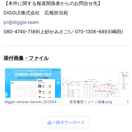
【本件に関する報道関係者からのお問合せ先】
DIGGLE株式会社 広報担当宛
pr@diggle.team
080-4740-7189(上砂かみさご)／070-1306-6893(嶋田)
添付画像・ファイル
diggle-release-banner_202504.png
変更履歴イメージ画像.png
明
一括ダウンロード