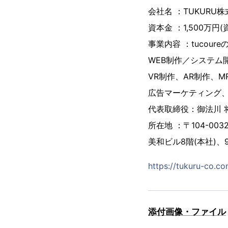
会社名 ：TUKURU
資本金 ：1,500万円
事業内容 ：tucou
WEB制作／システム
VR制作、AR制作、M
広告マーケティング、S
代表取締役：御法川 
所在地 ：〒104-003
美和ビル8階(本社)、9
https://tukuru-co.co
添付画像・ファイル