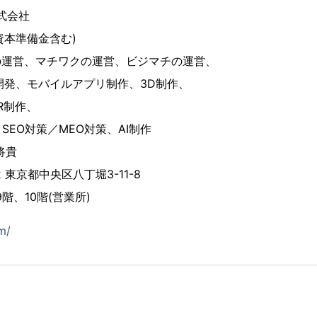
株式会社
(資本準備金含む)
reの運営、マチワクの運営、ビジマチの運営、
開発、モバイルアプリ制作、3D制作、
R制作、
EO対策／MEO対策、AI制作
将貴
2 東京都中央区八丁堀3-11-8
階、10階(営業所)
m/