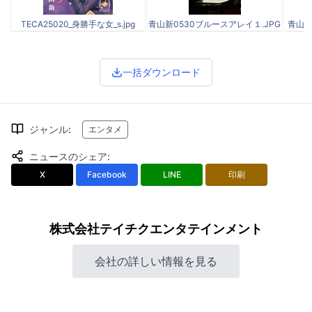
TECA25020_身勝手な女_s.jpg
青山新0530ブルースアレイ１.JPG
青山新
一括ダウンロード
ジャンル
:
エンタメ
ニュースのシェア
:
X
Facebook
LINE
印刷
株式会社テイチクエンタテインメント
会社の詳しい情報を見る