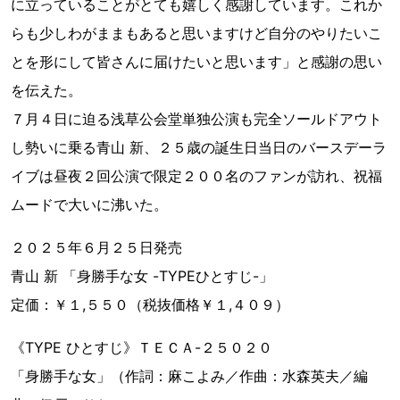
に立っていることがとても嬉しく感謝しています。これか
らも少しわがままもあると思いますけど自分のやりたいこ
とを形にして皆さんに届けたいと思います」と感謝の思い
を伝えた。
７月４日に迫る浅草公会堂単独公演も完全ソールドアウト
し勢いに乗る青山 新、２５歳の誕生日当日のバースデーラ
イブは昼夜２回公演で限定２００名のファンが訪れ、祝福
ムードで大いに沸いた。
２０２５年６月２５日発売
青山 新 「身勝手な女 -TYPEひとすじ-」
定価：￥１,５５０（税抜価格￥１,４０９）
《TYPE ひとすじ》ＴＥＣＡ-２５０２０
「身勝手な女」（作詞：麻こよみ／作曲：水森英夫／編