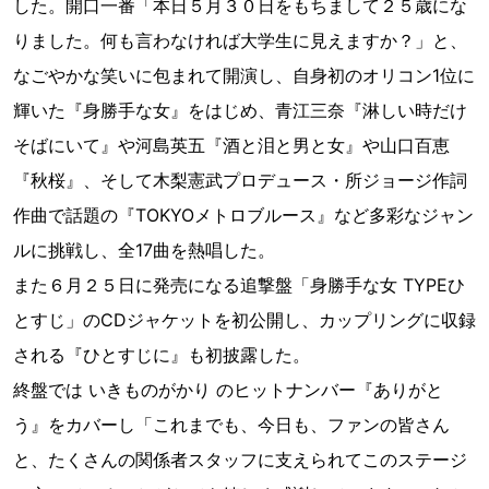
した。開口一番「本日５月３０日をもちまして２５歳にな
りました。何も言わなければ大学生に見えますか？」と、
なごやかな笑いに包まれて開演し、自身初のオリコン1位に
輝いた『身勝手な女』をはじめ、青江三奈『淋しい時だけ
そばにいて』や河島英五『酒と泪と男と女』や山口百恵
『秋桜』、そして木梨憲武プロデュース・所ジョージ作詞
作曲で話題の『TOKYOメトロブルース』など多彩なジャン
ルに挑戦し、全17曲を熱唱した。
また６月２５日に発売になる追撃盤「身勝手な女 TYPEひ
とすじ」のCDジャケットを初公開し、カップリングに収録
される『ひとすじに』も初披露した。
終盤では いきものがかり のヒットナンバー『ありがと
う』をカバーし「これまでも、今日も、ファンの皆さん
と、たくさんの関係者スタッフに支えられてこのステージ