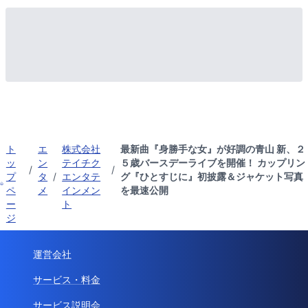
ト
エ
株式会社
最新曲『身勝手な女』が好調の青山 新、２
ッ
ン
テイチク
５歳バースデーライブを開催！ カップリン
/
/
プ
タ
/
エンタテ
グ『ひとすじに』初披露＆ジャケット写真
ペ
メ
インメン
を最速公開
ー
ト
ジ
運営会社
サービス・料金
サービス説明会