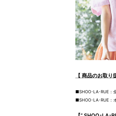
【 商品のお取り
■SHOO･LA･RUE
■SHOO･LA･RU
【“ SHOO･LA･RU