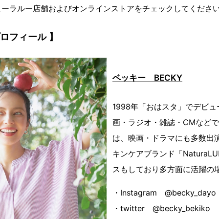
ューラルー店舗およびオンラインストアをチェックしてくださ
ロフィール 】
ベッキー BECKY
1998年「おはスタ」でデビ
画・ラジオ・雑誌・CMなど
は、映画・ドラマにも多数出
キンケアブランド「NaturaLU
スもしており多方面に活躍の
・Instagram @becky_dayo
・twitter @becky_bekiko