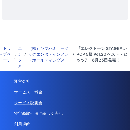
トッ
エ
（株）ヤマハミュージ
「エレクトーン STAGEA J-
プペ
ン
/
ックエンタテインメン
/
POP 5級 Vol.20 ベスト・ヒ
/
ージ
タ
トホールディングス
ッツ7」 8月25日発売！
メ
運営会社
サービス・料金
サービス説明会
特定商取引法に基づく表記
利用規約