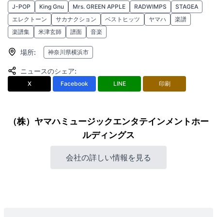
J-POP
King Gnu
Mrs. GREEN APPLE
RADWIMPS
STAGEA
エレクトーン
サカナクション
ベストヒッツ
ヤマハ
楽譜
楽譜集
米津玄師
譜面
音楽
場所
:
神奈川県横浜市
ニュースのシェア
:
X
Facebook
LINE
印刷
（株）ヤマハミュージックエンタテインメントホー
ルディングス
会社の詳しい情報を見る