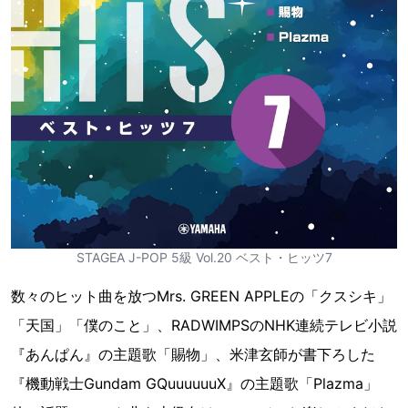
STAGEA J-POP 5級 Vol.20 ベスト・ヒッツ7
数々のヒット曲を放つMrs. GREEN APPLEの「クスシキ」
「天国」「僕のこと」、RADWIMPSのNHK連続テレビ小説
『あんぱん』の主題歌「賜物」、米津玄師が書下ろした
『機動戦士Gundam GQuuuuuuX』の主題歌「Plazma」