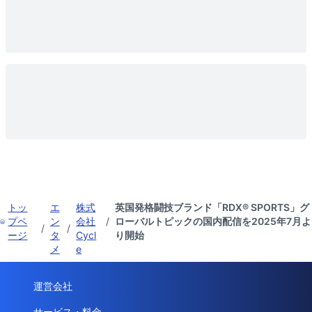
トッ
エ
株式
英国発格闘技ブランド「RDX® SPORTS」グ
プペ
ン
会社
/
ローバルトピックの国内配信を2025年7月よ
/
/
ージ
タ
Cycl
り開始
メ
e
運営会社
サービス・料金