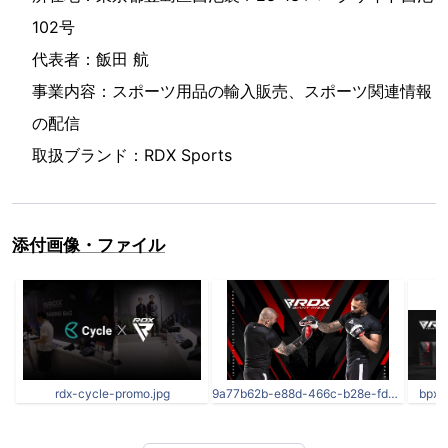
102号
代表者：飯田 航
事業内容：スポーツ用品の輸入販売、スポーツ関連情報
の配信
取扱ブランド：RDX Sports
添付画像・ファイル
rdx-cycle-promo.jpg
9a77b62b-e88d-466c-b28e-fd0974e8bd0d.__CR0,0,970,600_PT0_SX970_V1___.jpg
bpxO