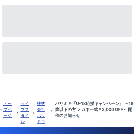
トッ
ライ
株式
パリミキ『U-18応援キャンペーン』 ～18
プペ
フス
会社
/
歳以下の方 メガネ一式￥2,000 OFF～ 開
/
/
ージ
タイ
パリ
催のお知らせ
ル
ミキ