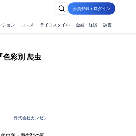
会員登録 / ログイン
ッション
コスメ
ライフスタイル
金融・経済
調査
色彩別 爬虫
株式会社カンゼン
い爬虫類・両生類の図