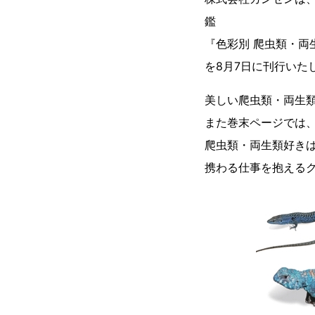
鑑
『色彩別 爬虫類・両
を8月7日に刊行いた
美しい爬虫類・両生
また巻末ページでは
爬虫類・両生類好き
携わる仕事を抱える