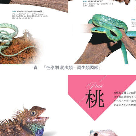
青 『色彩別 爬虫類・両生類図鑑』