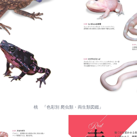
桃 『色彩別 爬虫類・両生類図鑑』