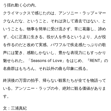
う揺れ動く心の内。
クライマックスで感じたのは、アンソニー・ラップ＝マー
クなんだな、ということ。それは決して過去ではない、と
いうことも。物事を簡単に受け流さず、常に葛藤し、諦め
ず、心に正直に生きる。役が人を作るというより、人が役
を作るのだと改めて実感。パワフルで疾走感たっぷりの歌
声には驚き、感動しかないし、豊かな表現力にもすっかり
魅せられた。「Seasons of Love」をはじめ、『RENT』の
名曲群はもちろん、それ以外の曲も印象に残る。
終演後の万雷の拍手、帰らない観客たちが全てを物語って
いる。アンソニー・ラップの今、絶対に観る価値がありま
す。
文：三浦真紀