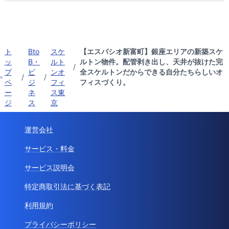
ト
Bto
スケ
【エスパシオ新富町】銀座エリアの新築スケ
ッ
B・
ルト
ルトン物件。配管剥き出し、天井が抜けた完
/
プ
ビ
ンオ
全スケルトンだからできる自分たちらしいオ
/
/
ペ
ジ
フィ
フィスづくり。
ー
ネ
ス東
ジ
ス
京
運営会社
サービス・料金
サービス説明会
特定商取引法に基づく表記
利用規約
プライバシーポリシー