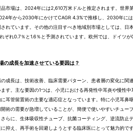
品市場は、2024年には2,610万米ドルと推定されます。世界
24年から2030年にかけてCAGR 4.3%で推移し、2030年には
測されています。その他の注目すべき地域別市場としては、日
れぞれ0.7％と1.6％と予測されています。欧州では、ドイツがCA
。
場の成長を加速させている要因は？
場の成長は、技術改善、臨床需要パターン、患者層の変化に関
います。主な要因の1つは、小児における再発性中耳炎や慢性中
的に耳管留置術の主要な適応症となっています。特に小児耳鼻
切開術の需要が急増していることが、簡便で使いやすいチュー
。さらに、生体吸収性チューブ、抗菌コーティング、逆流防止
限に抑え、再手術を回避しようとする臨床医にとって魅力的で