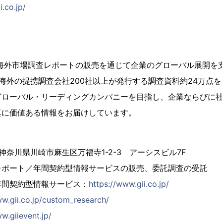
i.co.jp/
、海外市場調査レポートの販売を通じて企業のグローバル展開を
海外の提携調査会社200社以上が発行する調査資料約24万点
グローバル・リーディングカンパニーを目指し、企業ならびに
真に価値ある情報をお届けしています。
4 神奈川県川崎市麻生区万福寺1-2-3 アーシスビル7F
レポート／年間契約型情報サービスの販売、委託調査の受託
年間契約型情報サービス：
https://www.gii.co.jp/
ww.gii.co.jp/custom_research/
w.giievent.jp/