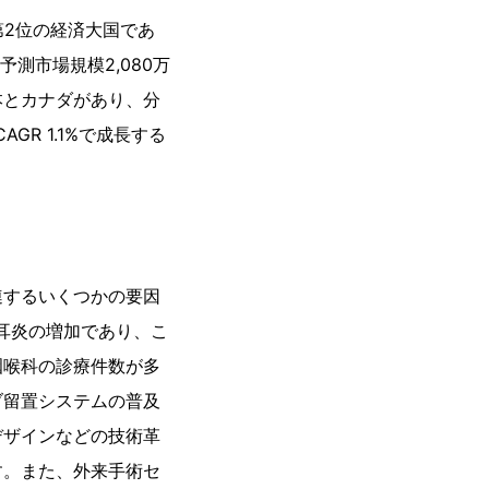
第2位の経済大国であ
予測市場規模2,080万
本とカナダがあり、分
GR 1.1%で成長する
連するいくつかの要因
耳炎の増加であり、こ
咽喉科の診療件数が多
ブ留置システムの普及
デザインなどの技術革
す。また、外来手術セ