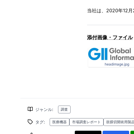
当社は、2020年1
添付画像・ファイル
headimage.jpg
ジャンル
:
調査
タグ
:
医療機器
市場調査レポート
鼓膜切開術用製