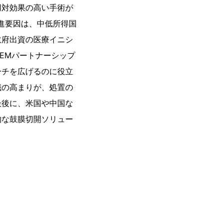
用対効果の高い手術が
進要因は、中低所得国
政府出資の医療イニシ
EMパートナーシップ
ーチを広げるのに役立
識の高まりが、処置の
最後に、米国や中国な
的な鼓膜切開ソリュー