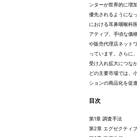
ンターが世界的に増
優先されるようにな
における耳鼻咽喉科
アティブ、手頃な価
や販売代理店ネット
っています。さらに
受け入れ拡大につな
どの主要市場では、
ションの商品化を促
目次
第1章 調査手法
第2章 エグゼクティ