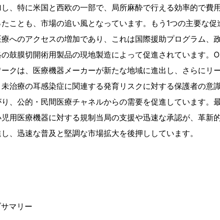
加し、特に米国と西欧の一部で、局所麻酔で行える効率的で費
ったことも、市場の追い風となっています。もう1つの主要な促
医療へのアクセスの増加であり、これは国際援助プログラム、
格の鼓膜切開術用製品の現地製造によって促進されています。O
ワークは、医療機器メーカーが新たな地域に進出し、さらにリ
、未治療の耳感染症に関連する発育リスクに対する保護者の意
がり、公的・民間医療チャネルからの需要を促進しています。
小児用医療機器に対する規制当局の支援や迅速な承認が、革新
進し、迅速な普及と堅調な市場拡大を後押ししています。
ブサマリー