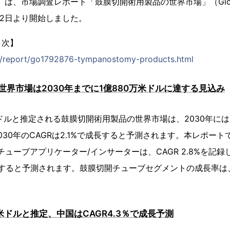
）は、市場調査レポート「鼓膜切開術用製品の世界市場」（Global Ind
9月12日より開始しました。
目次】
jp/report/go1792876-tympanostomy-products.html
界市場は2030年までに1億880万米ドルに達する見込み
万米ドルと推定される鼓膜切開術用製品の世界市場は、2030年には
2030年のCAGRは2.1%で成長すると予測されます。本レポー
チューブアプリケーター/インサーターは、CAGR 2.8%を記
達すると予測されます。鼓膜切開チューブセグメントの成長率は、分
万米ドルと推定、中国はCAGR4.3％で成長予測