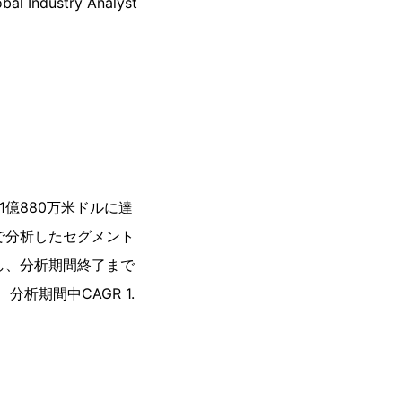
ustry Analyst
1億880万米ドルに達
トで分析したセグメント
録し、分析期間終了まで
析期間中CAGR 1.