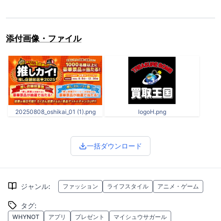
添付画像・ファイル
20250808_oshikai_01 (1).png
logoH.png
一括ダウンロード
ジャンル
:
ファッション
ライフスタイル
アニメ・ゲーム
タグ
:
WHYNOT
アプリ
プレゼント
マイシュウサガール