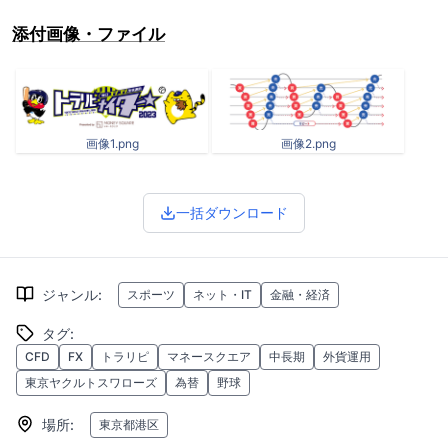
添付画像・ファイル
画像1.png
画像2.png
一括ダウンロード
ジャンル
:
スポーツ
ネット・IT
金融・経済
タグ
:
CFD
FX
トラリピ
マネースクエア
中長期
外貨運用
東京ヤクルトスワローズ
為替
野球
場所
:
東京都港区