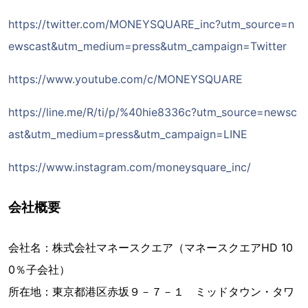
https://twitter.com/MONEYSQUARE_inc?utm_source=n
ewscast&utm_medium=press&utm_campaign=Twitter
https://www.youtube.com/c/MONEYSQUARE
https://line.me/R/ti/p/%40hie8336c?utm_source=newsc
ast&utm_medium=press&utm_campaign=LINE
https://www.instagram.com/moneysquare_inc/
会社概要
会社名：株式会社マネースクエア（マネースクエアHD 10
0％子会社）
所在地：東京都港区赤坂９－７－１ ミッドタウン・タワ