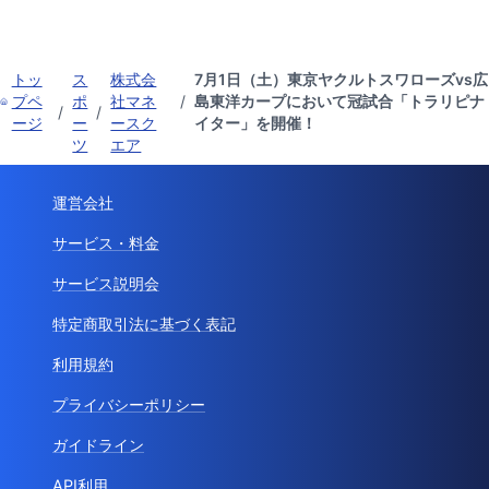
トッ
ス
株式会
7月1日（土）東京ヤクルトスワローズvs広
プペ
ポ
社マネ
/
島東洋カープにおいて冠試合「トラリピナ
/
/
ージ
ー
ースク
イター」を開催！
ツ
エア
運営会社
サービス・料金
サービス説明会
特定商取引法に基づく表記
利用規約
プライバシーポリシー
ガイドライン
API利用