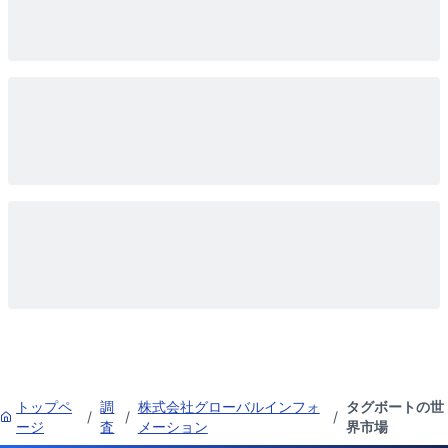
トップペ
調
株式会社グローバルインフォ
タグボートの世
/
/
/
ージ
査
メーション
界市場