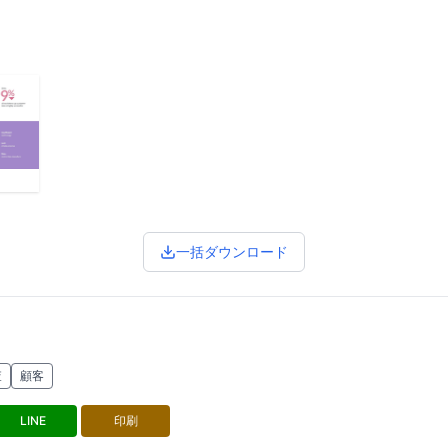
一括ダウンロード
査
顧客
LINE
印刷