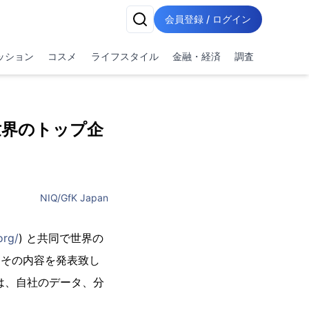
会員登録 / ログイン
ッション
コスメ
ライフスタイル
金融・経済
調査
) が 世界のトップ企
。
NIQ/GfK Japan
org/
) と共同で世界の
、その内容を発表致し
は、自社のデータ、分