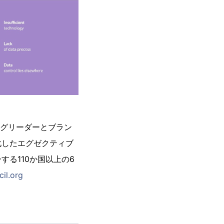
ングリーダーとブラン
化したエグゼクティブ
る110か国以上の6
il.org