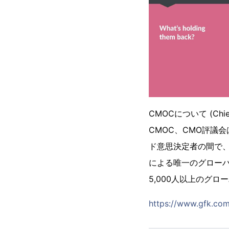
CMOCについて (Chief M
CMOC、CMO評議
ド意思決定者の間で
による唯一のグローバ
5,000人以上のグ
https://www.gfk.co