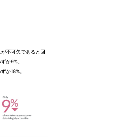
スが不可欠であると回
ずか9%。
ずか18%。