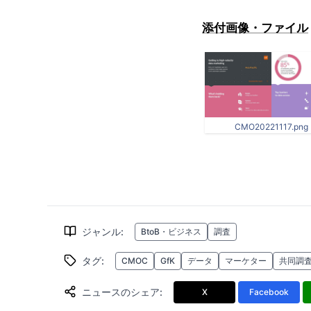
添付画像・ファイル
CMO20221117.png
ジャンル
:
BtoB・ビジネス
調査
タグ
:
CMOC
GfK
データ
マーケター
共同調
ニュースのシェア
:
X
Facebook