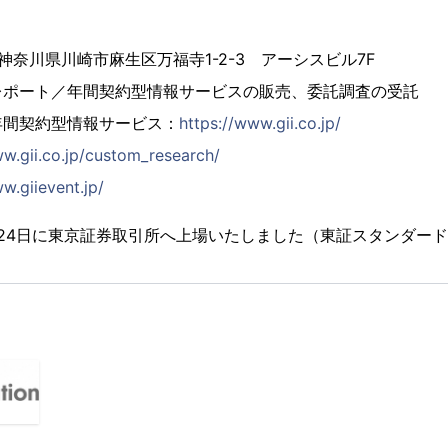
4 神奈川県川崎市麻生区万福寺1-2-3 アーシスビル7F
レポート／年間契約型情報サービスの販売、委託調査の受託
年間契約型情報サービス：
https://www.gii.co.jp/
ww.gii.co.jp/custom_research/
w.giievent.jp/
2月24日に東京証券取引所へ上場いたしました（東証スタンダード市