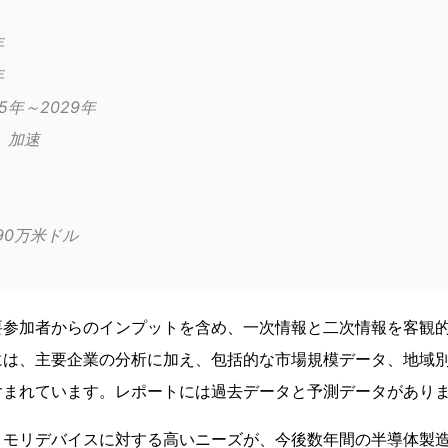
年
年
	2025年～2029年
成長モメンタム	加速
1,390万米ドル
要参加者からのインプットを含め、一次情報と二次情報を客観
には、主要企業の分析に加え、包括的な市場規模データ、地域
含まれています。レポートには過去データと予測データがあり
メモリデバイスに対する高いニーズが、今後数年間の半導体製