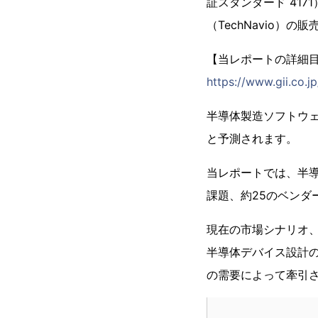
証スタンダード 417
（TechNavio）の
【当レポートの詳細
https://www.gii.co.j
半導体製造ソフトウェア
と予測されます。
当レポートでは、半
課題、約25のベンダ
現在の市場シナリオ
半導体デバイス設計
の需要によって牽引