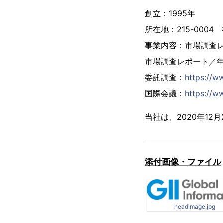
創立：1995年
所在地：215-000
事業内容：市場調査
市場調査レポート／
委託調査：
https://w
国際会議：
https://ww
当社は、2020年1
添付画像・ファイル
headimage.jpg