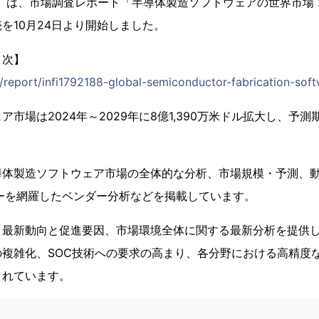
1）は、市場調査レポート「半導体製造ソフトウェアの世界市場 2
販売を10月24日より開始しました。
目次】
p/report/infi1792188-global-semiconductor-fabrication-sof
市場は2024年～2029年に8億1,390万米ドル拡大し、予測期間
導体製造ソフトウェア市場の全体的な分析、市場規模・予測、
ーを網羅したベンダー分析などを掲載しています。
、最新動向と促進要因、市場環境全体に関する最新分析を提供
の複雑化、SOC技術への要求の高まり、各分野における高精度
されています。