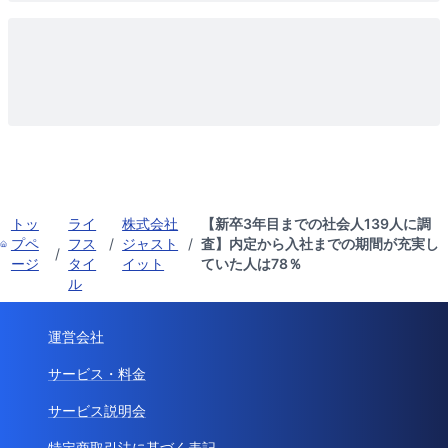
トッ
ライ
株式会社
【新卒3年目までの社会人139人に調
プペ
フス
/
ジャスト
/
査】内定から入社までの期間が充実し
/
ージ
タイ
イット
ていた人は78％
ル
運営会社
サービス・料金
サービス説明会
特定商取引法に基づく表記