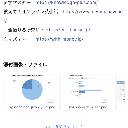
留学マスター：
https://knowledge-plus.com/
教えて！オンライン英会話：
https://www.miyamanavi.ne
t/
お金借りる研究所：
https://euij-kansai.jp/
ウィズマネー：
https://with-money.jp/
添付画像・ファイル
nyushamade-jikan-yuigi.png
nyushamade-kikan.png
n
一括ダウンロード