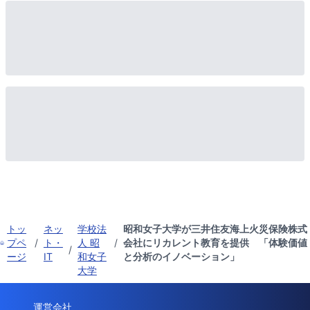
トッ
ネッ
学校法
昭和女子大学が三井住友海上火災保険株式
プペ
/
ト・
人 昭
/
会社にリカレント教育を提供 「体験価値
/
ージ
IT
和女子
と分析のイノベーション」
大学
運営会社