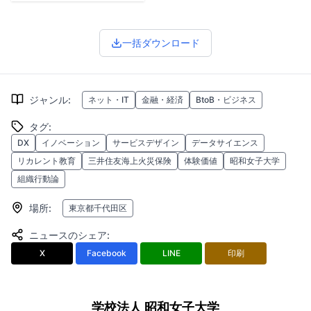
一括ダウンロード
ジャンル
:
ネット・IT
金融・経済
BtoB・ビジネス
タグ
:
DX
イノベーション
サービスデザイン
データサイエンス
リカレント教育
三井住友海上火災保険
体験価値
昭和女子大学
組織行動論
場所
:
東京都千代田区
ニュースのシェア
:
X
Facebook
LINE
印刷
学校法人 昭和女子大学