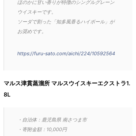
ほのかに甘い香りが特徴のシングルグレーン
ウイスキーです。
ソーダで割った「知多風香るハイボール」が
お奨めです。
https://furu-sato.com/aichi/224/10592564
マルス津貫蒸溜所 マルスウイスキーエクストラ1.
8L
・自治体：鹿児島県 南さつま市
・寄附金額：10,000円