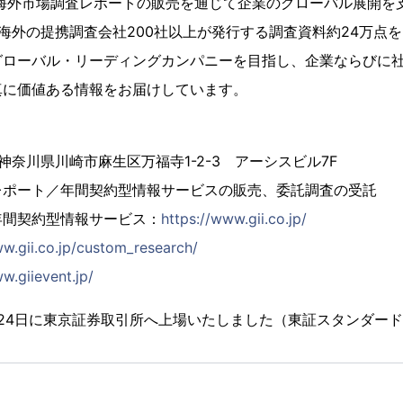
、海外市場調査レポートの販売を通じて企業のグローバル展開を
海外の提携調査会社200社以上が発行する調査資料約24万点
グローバル・リーディングカンパニーを目指し、企業ならびに
真に価値ある情報をお届けしています。
4 神奈川県川崎市麻生区万福寺1-2-3 アーシスビル7F
レポート／年間契約型情報サービスの販売、委託調査の受託
年間契約型情報サービス：
https://www.gii.co.jp/
ww.gii.co.jp/custom_research/
w.giievent.jp/
2月24日に東京証券取引所へ上場いたしました（東証スタンダード市