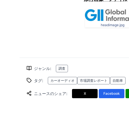
headimage.jpg
ジャンル
:
調査
タグ
:
カーオーディオ
市場調査レポート
自動車
ニュースのシェア
:
X
Facebook