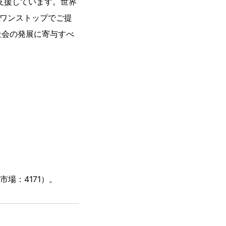
支援しています。世界
をワンストップでご提
社会の発展に寄与すべ
場：4171）。