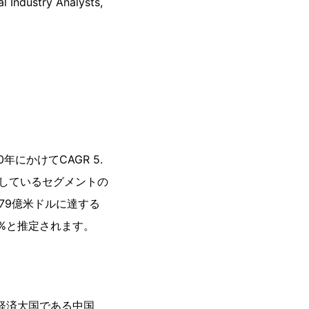
try Analysts,
年にかけてCAGR 5.
析しているセグメントの
は79億米ドルに達する
3%と推定されます。
の経済大国である中国